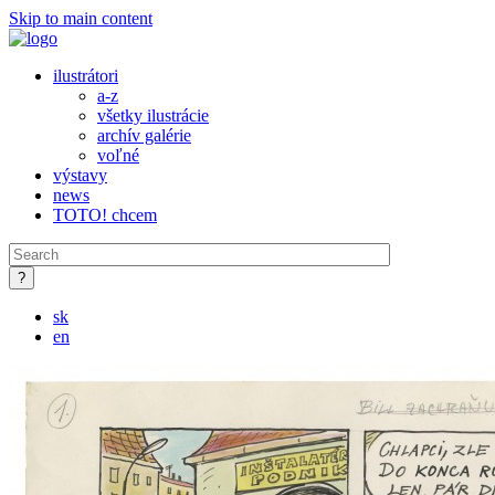
Skip to main content
ilustrátori
a-z
všetky ilustrácie
archív galérie
voľné
výstavy
news
TOTO! chcem
sk
en