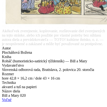
Akékoľvek zverejnenie, kopírovanie, rozširovanie diel zverejnených
na tejto stránke, alebo ich použitie pre vlastné potreby bez súhlasu
autora diela a prevádzkovateľa — TOTO! kultúrne ihrisko, o. z. —
je neoprávnené a zakázané a môže byť považované za protiprávne.
Autor
Plocháňová Božena
Kniha
Roháč (humoristicko-satirický týždenník) — Bill a Mary
Vydavateľstvo
Slovenská odborová rada, Bratislava, 2. polovica 20. storočia
Rozmer
hore 42,8 × 16,2 cm / dole 43 × 16 cm
Technika
akvarel a tuš na papieri
Názov diela
Bill a Mary 020
Voľné