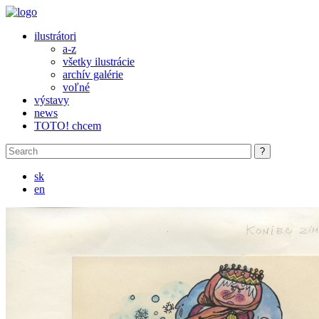
Skip to main content
ilustrátori
a-z
všetky ilustrácie
archív galérie
voľné
výstavy
news
TOTO! chcem
sk
en