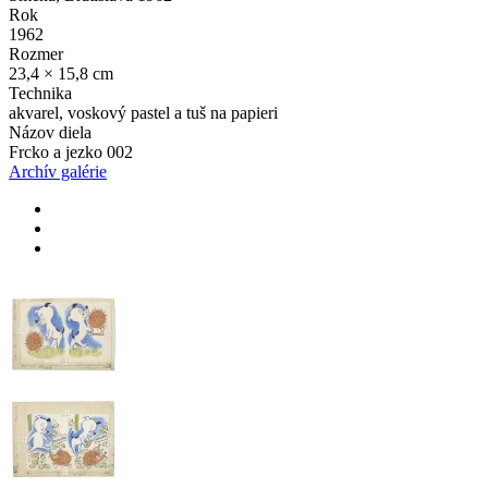
Rok
1962
Rozmer
23,4 × 15,8 cm
Technika
akvarel, voskový pastel a tuš na papieri
Názov diela
Frcko a jezko 002
Archív galérie