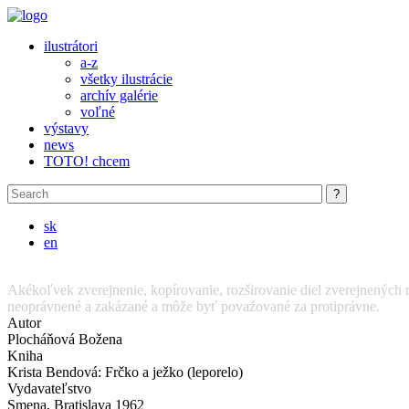
Skip to main content
ilustrátori
a-z
všetky ilustrácie
archív galérie
voľné
výstavy
news
TOTO! chcem
sk
en
Akékoľvek zverejnenie, kopírovanie, rozširovanie diel zverejnených n
neoprávnené a zakázané a môže byť považované za protiprávne.
Autor
Plocháňová Božena
Kniha
Krista Bendová: Frčko a ježko (leporelo)
Vydavateľstvo
Smena, Bratislava 1962