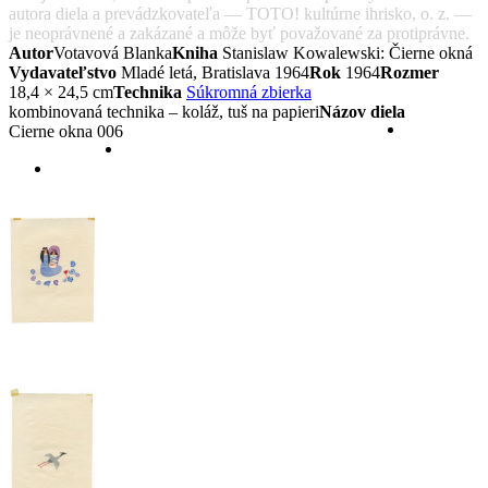
autora diela a prevádzkovateľa — TOTO! kultúrne ihrisko, o. z. —
je neoprávnené a zakázané a môže byť považované za protiprávne.
Autor
Votavová Blanka
Kniha
Stanislaw Kowalewski: Čierne okná
Vydavateľstvo
Mladé letá, Bratislava 1964
Rok
1964
Rozmer
18,4 × 24,5 cm
Technika
Súkromná zbierka
kombinovaná technika – koláž, tuš na papieri
Názov diela
Cierne okna 006