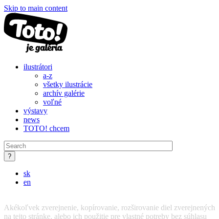
Skip to main content
ilustrátori
a-z
všetky ilustrácie
archív galérie
voľné
výstavy
news
TOTO! chcem
sk
en
Akékoľvek zverejnenie, kopírovanie, rozširovanie diel zverejnených
na tejto stránke, alebo ich použitie pre vlastné potreby bez súhlasu