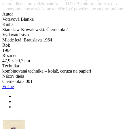
autora diela a prevádzkovateľa — TOTO! kultúrne ihrisko, o. z. —
je neoprávnené a zakázané a môže byť považované za protiprávne.
Autor
Votavová Blanka
Kniha
Stanislaw Kowalewski: Čierne okná
Vydavateľstvo
Mladé letá, Bratislava 1964
Rok
1964
Rozmer
47,9 × 29,7 cm
Technika
kombinovaná technika – koláž, ceruza na papieri
Názov diela
Cierne okna 001
Voľné