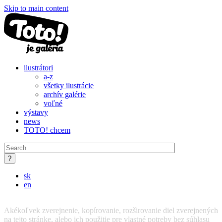
Skip to main content
ilustrátori
a-z
všetky ilustrácie
archív galérie
voľné
výstavy
news
TOTO! chcem
sk
en
Akékoľvek zverejnenie, kopírovanie, rozširovanie diel zverejnených
na tejto stránke, alebo ich použitie pre vlastné potreby bez súhlasu