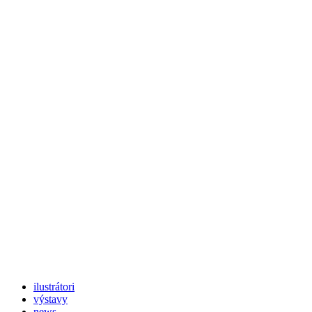
ilustrátori
výstavy
news