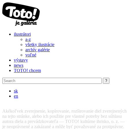
Skip to main content
ilustrátori
a-z
všetky ilustrácie
archív galérie
voľné
výstavy
news
TOTO! chcem
sk
en
Akékoľvek zverejnenie, kopírovanie, rozširovanie diel zverejnených
na tejto stránke, alebo ich použitie pre vlastné potreby bez súhlasu
autora diela a prevádzkovateľa — TOTO! kultúrne ihrisko, o. z. —
je neoprávnené a zakázané a môže byť považované za protiprávne.