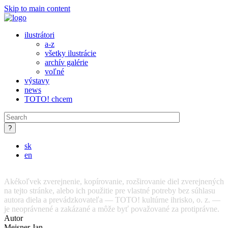
Skip to main content
ilustrátori
a-z
všetky ilustrácie
archív galérie
voľné
výstavy
news
TOTO! chcem
sk
en
Akékoľvek zverejnenie, kopírovanie, rozširovanie diel zverejnených
na tejto stránke, alebo ich použitie pre vlastné potreby bez súhlasu
autora diela a prevádzkovateľa — TOTO! kultúrne ihrisko, o. z. —
je neoprávnené a zakázané a môže byť považované za protiprávne.
Autor
Meisner Jan