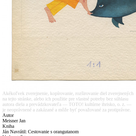
Akékoľvek zverejnenie, kopírovanie, rozširovanie diel zverejnených
na tejto stránke, alebo ich použitie pre vlastné potreby bez súhlasu
autora diela a prevádzkovateľa — TOTO! kultúrne ihrisko, o. z. —
je neoprávnené a zakázané a môže byť považované za protiprávne.
Autor
Meisner Jan
Kniha
Ján Navrátil: Cestovanie s orangutanom