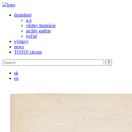
Skip to main content
ilustrátori
a-z
všetky ilustrácie
archív galérie
voľné
výstavy
news
TOTO! chcem
sk
en