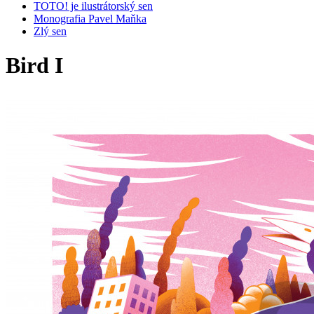
TOTO! je ilustrátorský sen
Monografia Pavel Maňka
Zlý sen
Bird I