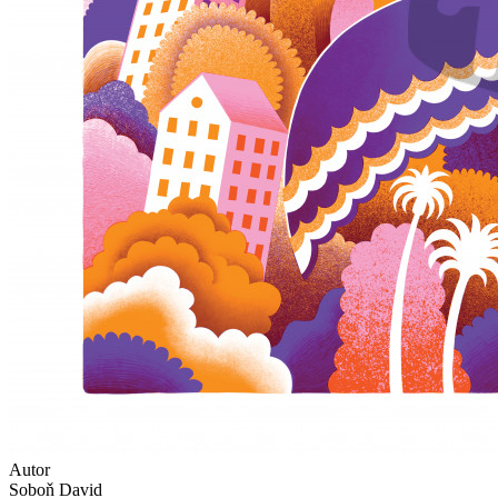
Autor
Soboň David