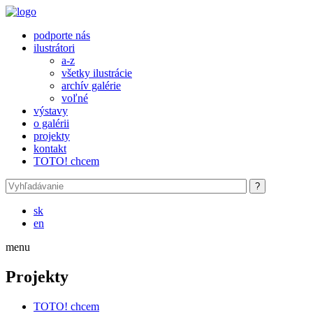
Skočiť na hlavný obsah
podporte nás
ilustrátori
a-z
všetky ilustrácie
archív galérie
voľné
výstavy
o galérii
projekty
kontakt
TOTO! chcem
sk
en
menu
Projekty
TOTO! chcem