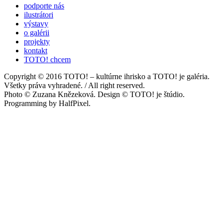
podporte nás
ilustrátori
výstavy
o galérii
projekty
kontakt
TOTO! chcem
Copyright © 2016 TOTO! – kultúrne ihrisko a TOTO! je galéria.
Všetky práva vyhradené. / All right reserved.
Photo © Zuzana Knězeková. Design © TOTO! je štúdio.
Programming by HalfPixel.