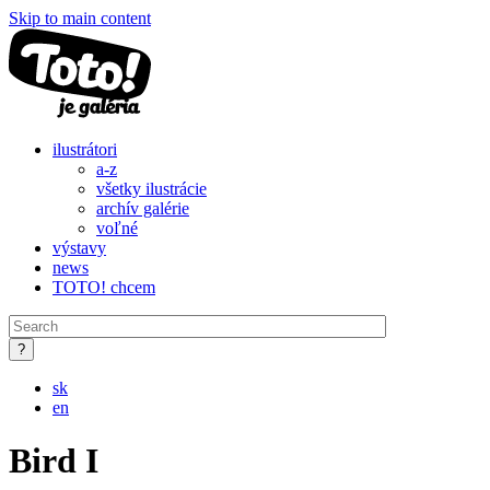
Skip to main content
ilustrátori
a-z
všetky ilustrácie
archív galérie
voľné
výstavy
news
TOTO! chcem
sk
en
Bird I