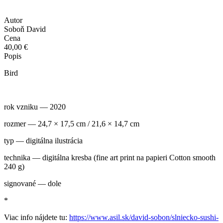
Autor
Soboň David
Cena
40,00 €
Popis
Bird
rok vzniku — 2020
rozmer — 24,7 × 17,5 cm / 21,6 × 14,7 cm
typ — digitálna ilustrácia
technika — digitálna kresba (fine art print na papieri Cotton smooth
240 g)
signované — dole
*
Viac info nájdete tu:
https://www.asil.sk/david-sobon/slniecko-sushi-