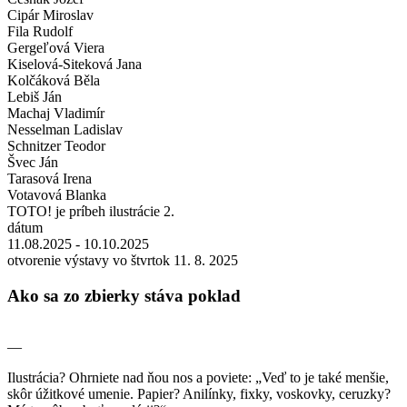
Cipár Miroslav
Fila Rudolf
Gergeľová Viera
Kiselová-Siteková Jana
Kolčáková Běla
Lebiš Ján
Machaj Vladimír
Nesselman Ladislav
Schnitzer Teodor
Švec Ján
Tarasová Irena
Votavová Blanka
TOTO! je príbeh ilustrácie 2.
dátum
11.08.2025
-
10.10.2025
otvorenie výstavy vo štvrtok 11. 8. 2025
Ako sa zo zbierky stáva poklad
—
Ilustrácia? Ohrniete nad ňou nos a poviete: „Veď to je také menšie,
skôr úžitkové umenie. Papier? Anilínky, fixky, voskovky, ceruzky?