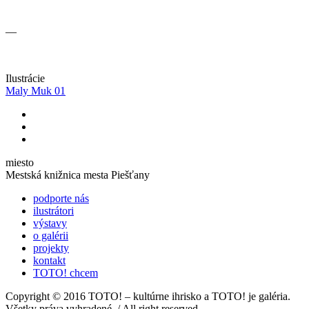
—
Ilustrácie
Maly Muk 01
miesto
Mestská knižnica mesta Piešťany
podporte nás
ilustrátori
výstavy
o galérii
projekty
kontakt
TOTO! chcem
Copyright © 2016 TOTO! – kultúrne ihrisko a TOTO! je galéria.
Všetky práva vyhradené. / All right reserved.