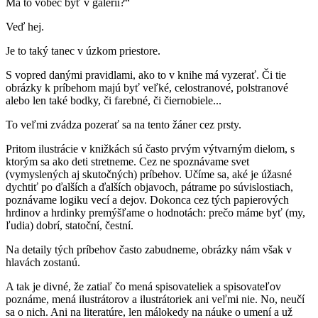
Má to vôbec byť v galérii?“
Veď hej.
Je to taký tanec v úzkom priestore.
S vopred danými pravidlami, ako to v knihe má vyzerať. Či tie
obrázky k príbehom majú byť veľké, celostranové, polstranové
alebo len také bodky, či farebné, či čiernobiele...
To veľmi zvádza pozerať sa na tento žáner cez prsty.
Pritom ilustrácie v knižkách sú často prvým výtvarným dielom, s
ktorým sa ako deti stretneme. Cez ne spoznávame svet
(vymyslených aj skutočných) príbehov. Učíme sa, aké je úžasné
dychtiť po ďalších a ďalších objavoch, pátrame po súvislostiach,
poznávame logiku vecí a dejov. Dokonca cez tých papierových
hrdinov a hrdinky premýšľame o hodnotách: prečo máme byť (my,
ľudia) dobrí, statoční, čestní.
Na detaily tých príbehov často zabudneme, obrázky nám však v
hlavách zostanú.
A tak je divné, že zatiaľ čo mená spisovateliek a spisovateľov
poznáme, mená ilustrátorov a ilustrátoriek ani veľmi nie. No, neučí
sa o nich. Ani na literatúre, len málokedy na náuke o umení a už