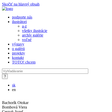
Skočiť na hlavný obsah
podporte nás
ilustrátori
a-z
všetky ilustrácie
archív galérie
voľné
výstavy
o galérii
projekty
kontakt
TOTO! chcem
sk
en
Bachorík Otokar
Bombová Viera
Cesnak Jozef