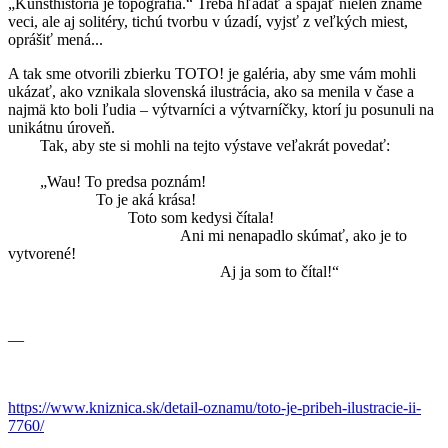
„Kunsthistória je topografia.“ Treba hľadať a spájať nielen známe
veci, ale aj solitéry, tichú tvorbu v úzadí, vyjsť z veľkých miest,
oprášiť mená...
A tak sme otvorili zbierku TOTO! je galéria, aby sme vám mohli
ukázať, ako vznikala slovenská ilustrácia, ako sa menila v čase a
najmä kto boli ľudia – výtvarníci a výtvarníčky, ktorí ju posunuli na
unikátnu úroveň.
Tak, aby ste si mohli na tejto výstave veľakrát povedať:
„Wau! To predsa poznám!
To je aká krása!
Toto som kedysi čítala!
Ani mi nenapadlo skúmať, ako je to
vytvorené!
Aj ja som to čítal!“
—
https://www.kniznica.sk/detail-oznamu/toto-je-pribeh-ilustracie-ii-
7760/