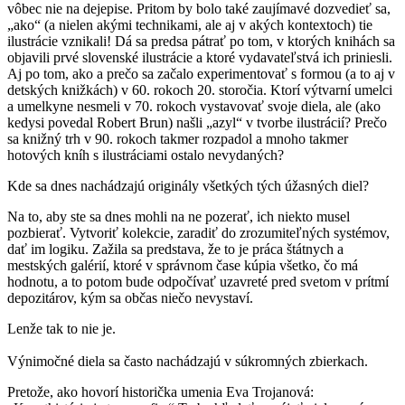
vôbec nie na dejepise. Pritom by bolo také zaujímavé dozvedieť sa,
„ako“ (a nielen akými technikami, ale aj v akých kontextoch) tie
ilustrácie vznikali! Dá sa predsa pátrať po tom, v ktorých knihách sa
objavili prvé slovenské ilustrácie a ktoré vydavateľstvá ich priniesli.
Aj po tom, ako a prečo sa začalo experimentovať s formou (a to aj v
detských knižkách) v 60. rokoch 20. storočia. Ktorí výtvarní umelci
a umelkyne nesmeli v 70. rokoch vystavovať svoje diela, ale (ako
kedysi povedal Robert Brun) našli „azyl“ v tvorbe ilustrácií? Prečo
sa knižný trh v 90. rokoch takmer rozpadol a mnoho takmer
hotových kníh s ilustráciami ostalo nevydaných?
Kde sa dnes nachádzajú originály všetkých tých úžasných diel?
Na to, aby ste sa dnes mohli na ne pozerať, ich niekto musel
pozbierať. Vytvoriť kolekcie, zaradiť do zrozumiteľných systémov,
dať im logiku. Zažila sa predstava, že to je práca štátnych a
mestských galérií, ktoré v správnom čase kúpia všetko, čo má
hodnotu, a to potom bude odpočívať uzavreté pred svetom v prítmí
depozitárov, kým sa občas niečo nevystaví.
Lenže tak to nie je.
Výnimočné diela sa často nachádzajú v súkromných zbierkach.
Pretože, ako hovorí historička umenia Eva Trojanová: