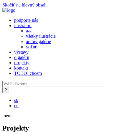
Skočiť na hlavný obsah
podporte nás
ilustrátori
a-z
všetky ilustrácie
archív galérie
voľné
výstavy
o galérii
projekty
kontakt
TOTO! chcem
sk
en
menu
Projekty