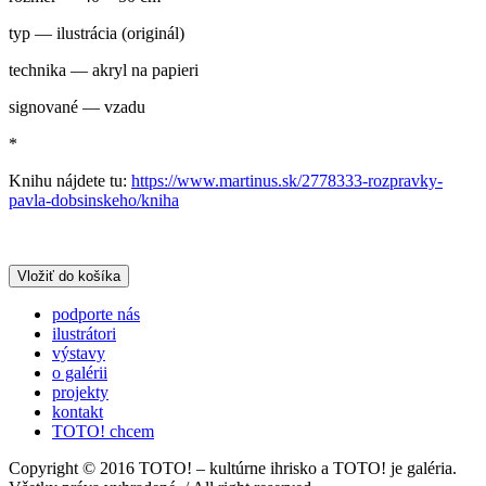
typ — ilustrácia (originál)
technika — akryl na papieri
signované — vzadu
*
Knihu nájdete tu:
https://www.martinus.sk/2778333-rozpravky-
pavla-dobsinskeho/kniha
podporte nás
ilustrátori
výstavy
o galérii
projekty
kontakt
TOTO! chcem
Copyright © 2016 TOTO! – kultúrne ihrisko a TOTO! je galéria.