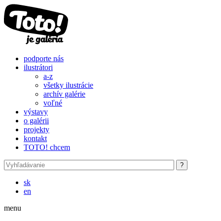
Skočiť na hlavný obsah
podporte nás
ilustrátori
a-z
všetky ilustrácie
archív galérie
voľné
výstavy
o galérii
projekty
kontakt
TOTO! chcem
sk
en
menu