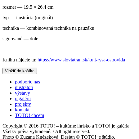
rozmer — 19,5 × 26,4 cm
typ — ilustrácia (originál)
technika — kombinovaná technika na pauzáku
signované — dole
Knihu nájdete tu:
https://www.slovtatran.sk/kult-rysa-ostrovida
podporte nás
ilustrátori
výstavy
o galérii
projekty
kontakt
TOTO! chcem
Copyright © 2016 TOTO! – kultúrne ihrisko a TOTO! je galéria.
Všetky práva vyhradené. / All right reserved.
Photo © Zuzana Knězeková. Design © TOTO! je štúdio.