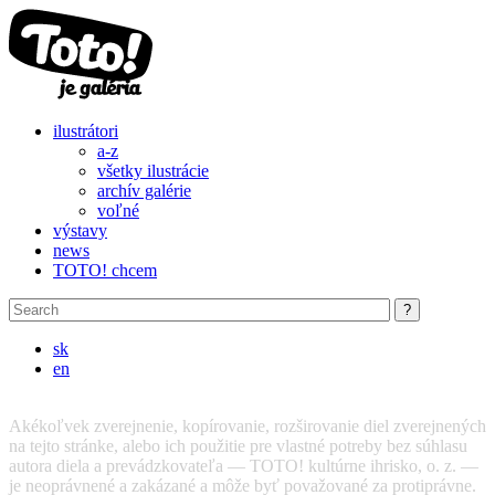
Skip to main content
ilustrátori
a-z
všetky ilustrácie
archív galérie
voľné
výstavy
news
TOTO! chcem
sk
en
Akékoľvek zverejnenie, kopírovanie, rozširovanie diel zverejnených
na tejto stránke, alebo ich použitie pre vlastné potreby bez súhlasu
autora diela a prevádzkovateľa — TOTO! kultúrne ihrisko, o. z. —
je neoprávnené a zakázané a môže byť považované za protiprávne.