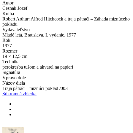
Autor
Cesnak Jozef
Kniha
Robert Arthur: Alfred Hitchcock a traja pátrači – Záhada miznúceho
pokladu
Vydavateľstvo
Mladé letá, Bratislava, I. vydanie, 1977
Rok
1977
Rozmer
19 × 12,5 cm
Technika
perokresba tušom a akvarel na papieri
Signatúra
Vpravo dole
Názov diela
Traja pátrači - miznúci poklad /003
Súkromná zbierka