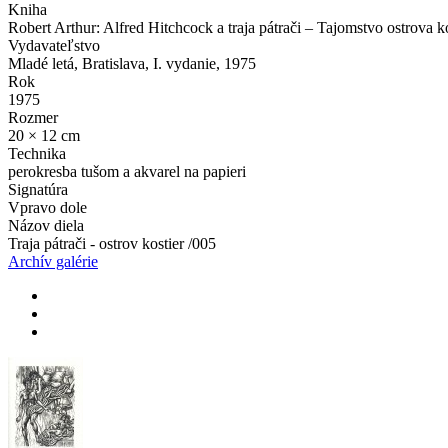
Kniha
Robert Arthur: Alfred Hitchcock a traja pátrači – Tajomstvo ostrova ko
Vydavateľstvo
Mladé letá, Bratislava, I. vydanie, 1975
Rok
1975
Rozmer
20 × 12 cm
Technika
perokresba tušom a akvarel na papieri
Signatúra
Vpravo dole
Názov diela
Traja pátrači - ostrov kostier /005
Archív galérie