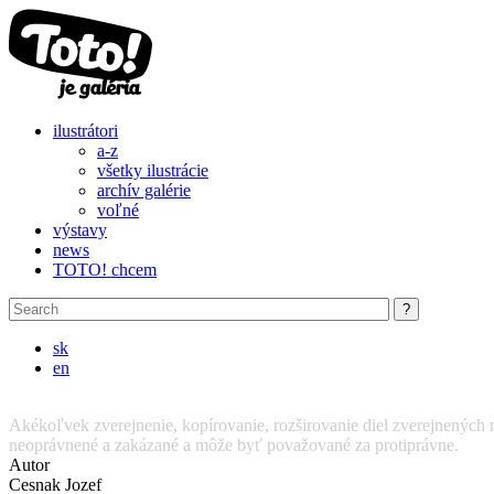
Skip to main content
ilustrátori
a-z
všetky ilustrácie
archív galérie
voľné
výstavy
news
TOTO! chcem
sk
en
Akékoľvek zverejnenie, kopírovanie, rozširovanie diel zverejnených n
neoprávnené a zakázané a môže byť považované za protiprávne.
Autor
Cesnak Jozef