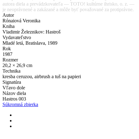
autora diela a prevádzkovateľa — TOTO! kultúrne ihrisko, o. z. —
je neoprávnené a zakázané a môže byť považované za protiprávne.
Autor
Rónaiová Veronika
Kniha
Vladimir Železnikov: Hastroš
Vydavateľstvo
Mladé letá, Bratislava, 1989
Rok
1987
Rozmer
20,2 × 26,9 cm
Technika
kresba ceruzou, airbrush a tuš na papieri
Signatúra
Vľavo dole
Názov diela
Hastros 003
Súkromná zbierka