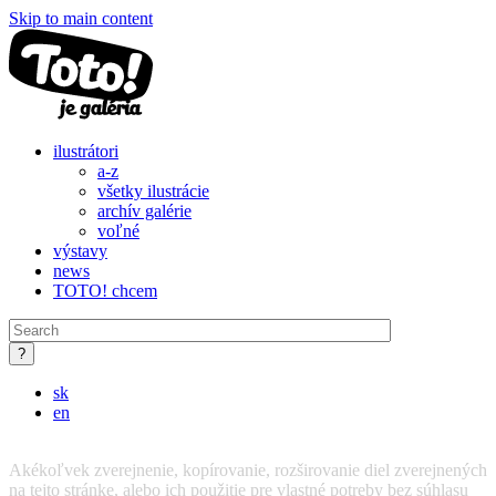
Skip to main content
ilustrátori
a-z
všetky ilustrácie
archív galérie
voľné
výstavy
news
TOTO! chcem
sk
en
Akékoľvek zverejnenie, kopírovanie, rozširovanie diel zverejnených
na tejto stránke, alebo ich použitie pre vlastné potreby bez súhlasu