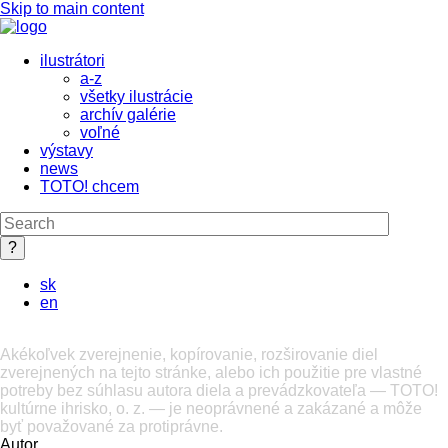
Skip to main content
ilustrátori
a-z
všetky ilustrácie
archív galérie
voľné
výstavy
news
TOTO! chcem
sk
en
Akékoľvek zverejnenie, kopírovanie, rozširovanie diel
zverejnených na tejto stránke, alebo ich použitie pre vlastné
potreby bez súhlasu autora diela a prevádzkovateľa — TOTO!
kultúrne ihrisko, o. z. — je neoprávnené a zakázané a môže
byť považované za protiprávne.
Autor