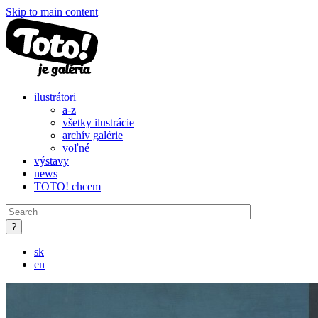
Skip to main content
ilustrátori
a-z
všetky ilustrácie
archív galérie
voľné
výstavy
news
TOTO! chcem
sk
en