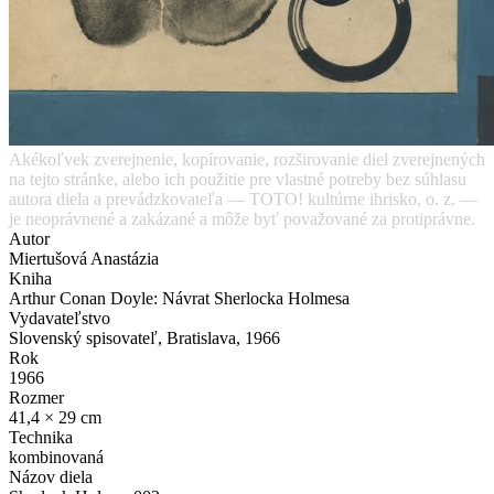
Akékoľvek zverejnenie, kopírovanie, rozširovanie diel zverejnených
na tejto stránke, alebo ich použitie pre vlastné potreby bez súhlasu
autora diela a prevádzkovateľa — TOTO! kultúrne ihrisko, o. z. —
je neoprávnené a zakázané a môže byť považované za protiprávne.
Autor
Miertušová Anastázia
Kniha
Arthur Conan Doyle: Návrat Sherlocka Holmesa
Vydavateľstvo
Slovenský spisovateľ, Bratislava, 1966
Rok
1966
Rozmer
41,4 × 29 cm
Technika
kombinovaná
Názov diela