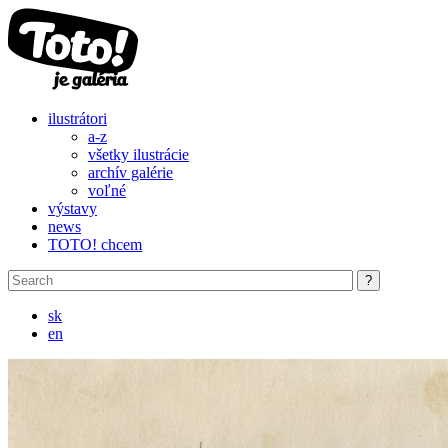
Skip to main content
ilustrátori
a-z
všetky ilustrácie
archív galérie
voľné
výstavy
news
TOTO! chcem
sk
en