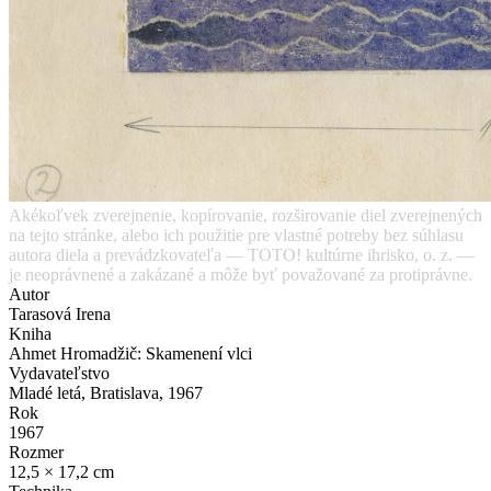
Akékoľvek zverejnenie, kopírovanie, rozširovanie diel zverejnených
na tejto stránke, alebo ich použitie pre vlastné potreby bez súhlasu
autora diela a prevádzkovateľa — TOTO! kultúrne ihrisko, o. z. —
je neoprávnené a zakázané a môže byť považované za protiprávne.
Autor
Tarasová Irena
Kniha
Ahmet Hromadžič: Skamenení vlci
Vydavateľstvo
Mladé letá, Bratislava, 1967
Rok
1967
Rozmer
12,5 × 17,2 cm