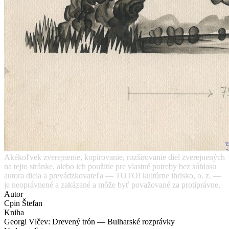
Akékoľvek zverejnenie, kopírovanie, rozširovanie diel zverejnených
na tejto stránke, alebo ich použitie pre vlastné potreby bez súhlasu
autora diela a prevádzkovateľa — TOTO! kultúrne ihrisko, o. z. —
je neoprávnené a zakázané a môže byť považované za protiprávne.
Autor
Cpin Štefan
Kniha
Georgi Vlčev: Drevený trón — Bulharské rozprávky