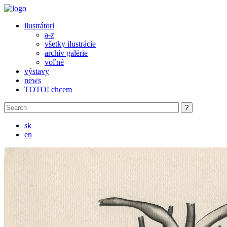
Skip to main content
ilustrátori
a-z
všetky ilustrácie
archív galérie
voľné
výstavy
news
TOTO! chcem
sk
en