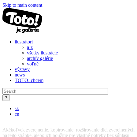
Skip to main content
ilustrátori
a-z
všetky ilustrácie
archív galérie
voľné
výstavy
news
TOTO! chcem
sk
en
Akékoľvek zverejnenie, kopírovanie, rozširovanie diel zverejnených
na tejto stránke, alebo ich použitie pre vlastné potreby bez súhlasu