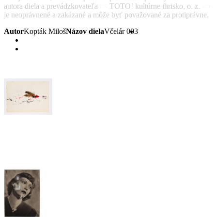
autora diela a prevádzkovateľa — TOTO! kultúrne ihrisko, o. z. —
je neoprávnené a zakázané a môže byť považované za protiprávne.
Autor
Kopták Miloš
Názov diela
Včelár 003