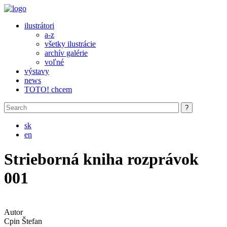
Skip to main content
ilustrátori
a-z
všetky ilustrácie
archív galérie
voľné
výstavy
news
TOTO! chcem
sk
en
Strieborná kniha rozprávok
001
Autor
Cpin Štefan