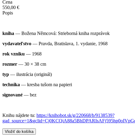
Cena
550,00 €
Popis
kniha
— Božena Němcová: Strieborná kniha rozprávok
vydavateľstvo
— Pravda, Bratislava, 1. vydanie, 1968
rok vzniku
— 1968
rozmer
— 30 × 38 cm
typ
— ilustrácia (originál)
technika
— kresba tušom na papieri
signované
— bez
Knihu nájdete tu:
https://knihobot.sk/g/220668/b/9138539?
gad_source=1&gclid=Cj0KCQiA88a5BhDPARIsAFj595hp0oI