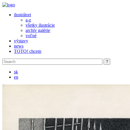
Skip to main content
ilustrátori
a-z
všetky ilustrácie
archív galérie
voľné
výstavy
news
TOTO! chcem
sk
en