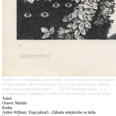
Akékoľvek zverejnenie, kopírovanie, rozširovanie diel zverejnených
na tejto stránke, alebo ich použitie pre vlastné potreby bez súhlasu
autora diela a prevádzkovateľa — TOTO! kultúrne ihrisko, o. z. —
je neoprávnené a zakázané a môže byť považované za protiprávne.
Autor
Oravec Marián
Kniha
Arden William: Traja pátrači - Záhada smejúceho sa tieňa