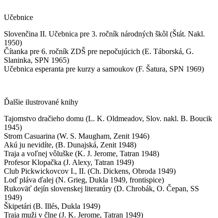
Učebnice
Slovenčina II. Učebnica pre 3. ročník národných škôl (Štát. Nakl.
1950)
Čítanka pre 6. ročník ZDŠ pre nepočujúcich (E. Táborská, G.
Slaninka, SPN 1965)
Učebnica esperanta pre kurzy a samoukov (F. Šatura, SPN 1969)
Ďalšie ilustrované knihy
Tajomstvo dračieho domu (L. K. Oldmeadov, Slov. nakl. B. Boucik
1945)
Strom Casuarina (W. S. Maugham, Zenit 1946)
Akú ju nevidíte, (B. Dunajská, Zenit 1948)
Traja a voľnej vôluške (K. J. Jerome, Tatran 1948)
Profesor Klopačka (J. Alexy, Tatran 1949)
Club Pickwickovcov I., II. (Ch. Dickens, Obroda 1949)
Loď pláva ďalej (N. Grieg, Dukla 1949, frontispice)
Rukoväť dejín slovenskej literatúry (D. Chrobák, O. Čepan, SS
1949)
Škipetári (B. Illés, Dukla 1949)
Traja muži v člne (J. K. Jerome, Tatran 1949)