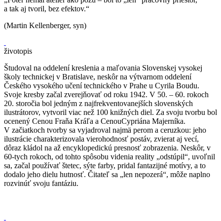
a tak aj tvoril, bez efektov.“
(Martin Kellenberger, syn)
životopis
Študoval na oddelení kreslenia a maľovania Slovenskej vysokej
školy technickej v Bratislave, neskôr na výtvarnom oddelení
Českého vysokého učení technického v Prahe u Cyrila Boudu.
Svoje kresby začal zverejňovať od roku 1942. V 50. – 60. rokoch
20. storočia bol jedným z najfrekventovanejších slovenských
ilustrátorov, vytvoril viac než 100 knižných diel. Za svoju tvorbu bol
ocenený Cenou Fraňa Kráľa a CenouCypriána Majerníka.
V začiatkoch tvorby sa vyjadroval najmä perom a ceruzkou: jeho
ilustrácie charakterizovala vierohodnosť postáv, zvierat aj vecí,
dôraz kládol na až encyklopedickú presnosť zobrazenia. Neskôr, v
60-tych rokoch, od tohto spôsobu videnia reality „odstúpil“, uvoľnil
sa, začal používať štetec, sýte farby, pridal fantazijné motívy, a to
dodalo jeho dielu hutnosť. Čitateľ sa „len nepozerá“, môže naplno
rozvinúť svoju fantáziu.