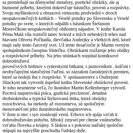
sa premieňajú na dômyselné metafory, poetické obrázky, ale aj
humorné príbehy, ktorými dokresľuje básničky, povesti a rozprávky.
Svoju myšlienkovú a obrazovú virtuozitu predviedol v dvoch
neopakovateľných knihách – Veselé potulky po Slovensku a Veselé
potulky po svete, v ktorých odpálili s básnikom Štefanom
Moravčíkom neopakovateľný ohňostroj nápadov. V knihe Karola
Péma Malá víla roztočil tanec hviezd a iných nebeských telies nad
hlavami Olivera Počítadla, dievčatka Andrejky a všetkých detí, ktoré
majú rady tento čarovný svet. Už tretie desaťročie je Martin verným
spolupútnikom časopisu Slniečko. Obrázkami rozžaruje jeho obálky
a rozprávkové príbehy. Na jeho stránkach rozpútal komiksové
dobrodružstvá
povesťových hrdinov s rytierskymi bitkami, s pustovníkmi , kráľmi i
neobyčajnými statočnými ľuďmi, so zázrakmi čarodejných premien,
ktoré sa nedejú iba v rozprávke. V spoluautorstve s Ondrejom
Sliackym tak vytvorili úspešnú knihu Slovenské obrázkové povesti.
Je toho nesmierne veľa, čo ilustrátor Martin Kellenberger vytvoril.
Poctivá majstrovská práca, grafická precíznosť, detailná
drobnokresba a typická štylizovaná linka, ktorá obrázky
rozochvieva, ba niekedy až rozosmieva, sú spoločným
menovateľom jeho ilustrátorského majstrovstva.
V ňom si otec i syn zostávajú verní. Erbovo ich spája vzťah k
dobrodružstvám pohybu, hlboký zmysel pre cítenie vnútorného
vzťahu človeka a krajiny. S láskou a s pokorou naďalej spoločne
stúpajú na najvyššie poschodia ľudskej duše.