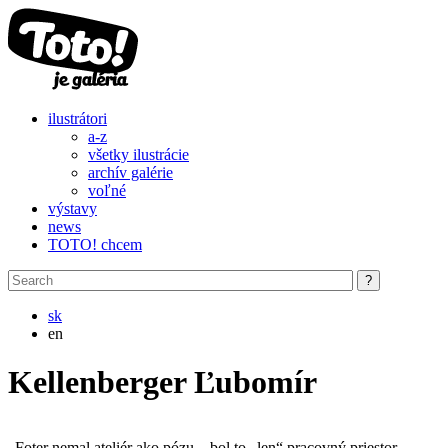
Skip to main content
ilustrátori
a-z
všetky ilustrácie
archív galérie
voľné
výstavy
news
TOTO! chcem
sk
en
Kellenberger Ľubomír
„Foter nemal ateliér ako pózu – bol to „len“ pracovný priestor,