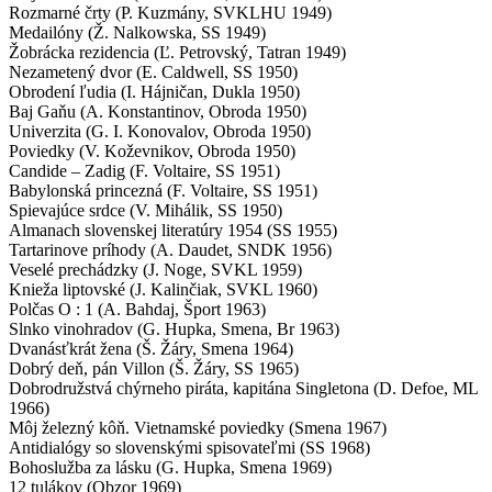
Rozmarné črty (P. Kuzmány, SVKLHU 1949)
Medailóny (Ž. Nalkowska, SS 1949)
Žobrácka rezidencia (Ľ. Petrovský, Tatran 1949)
Nezametený dvor (E. Caldwell, SS 1950)
Obrodení ľudia (I. Hájničan, Dukla 1950)
Baj Gaňu (A. Konstantinov, Obroda 1950)
Univerzita (G. I. Konovalov, Obroda 1950)
Poviedky (V. Koževnikov, Obroda 1950)
Candide – Zadig (F. Voltaire, SS 1951)
Babylonská princezná (F. Voltaire, SS 1951)
Spievajúce srdce (V. Mihálik, SS 1950)
Almanach slovenskej literatúry 1954 (SS 1955)
Tartarinove príhody (A. Daudet, SNDK 1956)
Veselé prechádzky (J. Noge, SVKL 1959)
Knieža liptovské (J. Kalinčiak, SVKL 1960)
Polčas O : 1 (A. Bahdaj, Šport 1963)
Slnko vinohradov (G. Hupka, Smena, Br 1963)
Dvanásťkrát žena (Š. Žáry, Smena 1964)
Dobrý deň, pán Villon (Š. Žáry, SS 1965)
Dobrodružstvá chýrneho piráta, kapitána Singletona (D. Defoe, ML
1966)
Môj železný kôň. Vietnamské poviedky (Smena 1967)
Antidialógy so slovenskými spisovateľmi (SS 1968)
Bohoslužba za lásku (G. Hupka, Smena 1969)
12 tulákov (Obzor 1969)