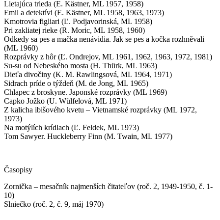
Lietajúca trieda (E. Kästner, ML 1957, 1958)
Emil a detektívi (E. Kästner, ML 1958, 1963, 1973)
Kmotrovia figliari (Ľ. Podjavorinská, ML 1958)
Pri zakliatej rieke (R. Moric, ML 1958, 1960)
Odkedy sa pes a mačka nenávidia. Jak se pes a kočka rozhněvali
(ML 1960)
Rozprávky z hôr (Ľ. Ondrejov, ML 1961, 1962, 1963, 1972, 1981)
Su-su od Nebeského mosta (H. Thürk, ML 1963)
Dieťa divočiny (K. M. Rawlingsová, ML 1964, 1971)
Sidrach príde o týždeň (M. de Jong, ML 1965)
Chlapec z broskyne. Japonské rozprávky (ML 1969)
Capko Jožko (U. Wülfelová, ML 1971)
Z kalicha ibišového kvetu – Vietnamské rozprávky (ML 1972,
1973)
Na motýlích krídlach (Ľ. Feldek, ML 1973)
Tom Sawyer. Huckleberry Finn (M. Twain, ML 1977)
Časopisy
Zornička – mesačník najmenších čitateľov (roč. 2, 1949-1950, č. 1-
10)
Slniečko (roč. 2, č. 9, máj 1970)