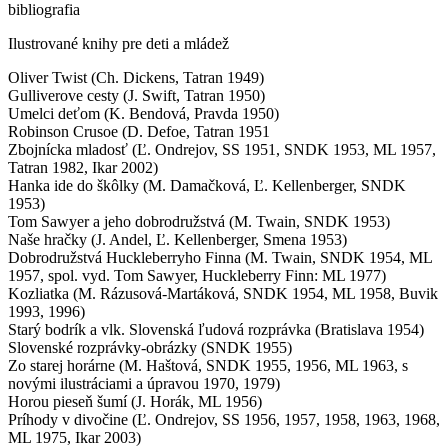
bibliografia
Ilustrované knihy pre deti a mládež
Oliver Twist (Ch. Dickens, Tatran 1949)
Gulliverove cesty (J. Swift, Tatran 1950)
Umelci deťom (K. Bendová, Pravda 1950)
Robinson Crusoe (D. Defoe, Tatran 1951
Zbojnícka mladosť (Ľ. Ondrejov, SS 1951, SNDK 1953, ML 1957,
Tatran 1982, Ikar 2002)
Hanka ide do škôlky (M. Damačková, Ľ. Kellenberger, SNDK
1953)
Tom Sawyer a jeho dobrodružstvá (M. Twain, SNDK 1953)
Naše hračky (J. Andel, Ľ. Kellenberger, Smena 1953)
Dobrodružstvá Huckleberryho Finna (M. Twain, SNDK 1954, ML
1957, spol. vyd. Tom Sawyer, Huckleberry Finn: ML 1977)
Kozliatka (M. Rázusová-Martáková, SNDK 1954, ML 1958, Buvik
1993, 1996)
Starý bodrík a vlk. Slovenská ľudová rozprávka (Bratislava 1954)
Slovenské rozprávky-obrázky (SNDK 1955)
Zo starej horárne (M. Haštová, SNDK 1955, 1956, ML 1963, s
novými ilustráciami a úpravou 1970, 1979)
Horou pieseň šumí (J. Horák, ML 1956)
Príhody v divočine (Ľ. Ondrejov, SS 1956, 1957, 1958, 1963, 1968,
ML 1975, Ikar 2003)