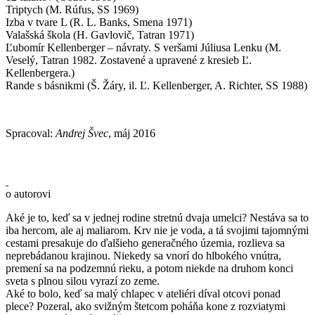
Triptych (M. Rúfus, SS 1969)
Izba v tvare L (R. L. Banks, Smena 1971)
Valašská škola (H. Gavlovič, Tatran 1971)
Ľubomír Kellenberger – návraty. S veršami Júliusa Lenku (M.
Veselý, Tatran 1982. Zostavené a upravené z kresieb Ľ.
Kellenbergera.)
Rande s básnikmi (Š. Žáry, il. Ľ. Kellenberger, A. Richter, SS 1988)
Spracoval:
Andrej Švec
, máj 2016
o autorovi
Aké je to, keď sa v jednej rodine stretnú dvaja umelci? Nestáva sa to
iba hercom, ale aj maliarom. Krv nie je voda, a tá svojimi tajomnými
cestami presakuje do ďalšieho generačného územia, rozlieva sa
neprebádanou krajinou. Niekedy sa vnorí do hlbokého vnútra,
premení sa na podzemnú rieku, a potom niekde na druhom konci
sveta s plnou silou vyrazí zo zeme.
Aké to bolo, keď sa malý chlapec v ateliéri díval otcovi ponad
plece? Pozeral, ako svižným štetcom poháňa kone z rozviatymi