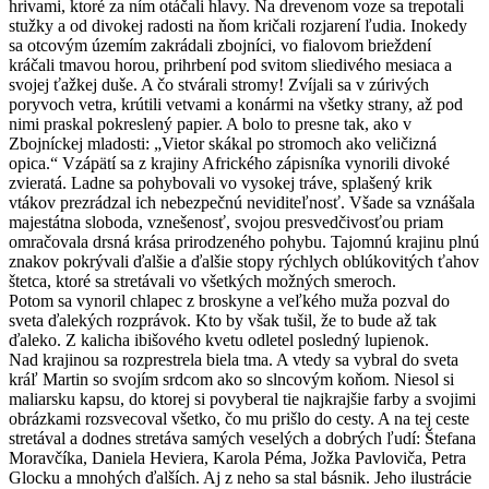
hrivami, ktoré za ním otáčali hlavy. Na drevenom voze sa trepotali
stužky a od divokej radosti na ňom kričali rozjarení ľudia. Inokedy
sa otcovým územím zakrádali zbojníci, vo fialovom brieždení
kráčali tmavou horou, prihrbení pod svitom sliedivého mesiaca a
svojej ťažkej duše. A čo stvárali stromy! Zvíjali sa v zúrivých
poryvoch vetra, krútili vetvami a konármi na všetky strany, až pod
nimi praskal pokreslený papier. A bolo to presne tak, ako v
Zbojníckej mladosti: „Vietor skákal po stromoch ako veličizná
opica.“ Vzápätí sa z krajiny Afrického zápisníka vynorili divoké
zvieratá. Ladne sa pohybovali vo vysokej tráve, splašený krik
vtákov prezrádzal ich nebezpečnú neviditeľnosť. Všade sa vznášala
majestátna sloboda, vznešenosť, svojou presvedčivosťou priam
omračovala drsná krása prirodzeného pohybu. Tajomnú krajinu plnú
znakov pokrývali ďalšie a ďalšie stopy rýchlych oblúkovitých ťahov
štetca, ktoré sa stretávali vo všetkých možných smeroch.
Potom sa vynoril chlapec z broskyne a veľkého muža pozval do
sveta ďalekých rozprávok. Kto by však tušil, že to bude až tak
ďaleko. Z kalicha ibišového kvetu odletel posledný lupienok.
Nad krajinou sa rozprestrela biela tma. A vtedy sa vybral do sveta
kráľ Martin so svojím srdcom ako so slncovým koňom. Niesol si
maliarsku kapsu, do ktorej si povyberal tie najkrajšie farby a svojimi
obrázkami rozsvecoval všetko, čo mu prišlo do cesty. A na tej ceste
stretával a dodnes stretáva samých veselých a dobrých ľudí: Štefana
Moravčíka, Daniela Heviera, Karola Péma, Jožka Pavloviča, Petra
Glocku a mnohých ďalších. Aj z neho sa stal básnik. Jeho ilustrácie